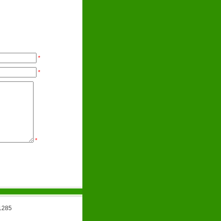
*
*
*
285