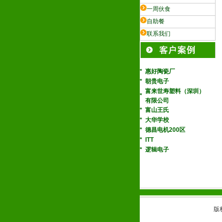
一周伙食
自助餐
联系我们
*
惠好陶瓷厂
*
朝贵电子
富来世寿塑料（深圳）
*
有限公司
*
富山王氏
*
大华学校
*
德昌电机200区
*
ITT
*
逻辑电子
*
美邦玩具厂
*
福瑞康电子
*
明阳电子
版权